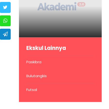
Ekskul Lainnya
Paskibra
Bulutangkis
Futsal