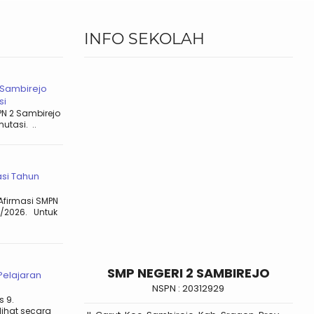
INFO SEKOLAH
 Sambirejo
si
PN 2 Sambirejo
utasi. ..
si Tahun
Afirmasi SMPN
5/2026. Untuk
SMP NEGERI 2 SAMBIREJO
elajaran
NSPN :
20312929
s 9.
ihat secara