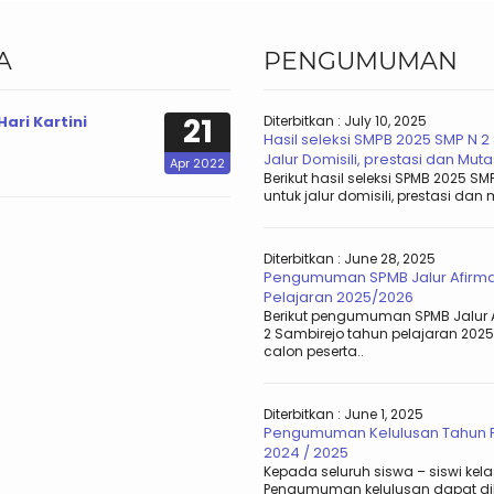
A
PENGUMUMAN
21
ari Kartini
Diterbitkan :
July 10, 2025
Hasil seleksi SMPB 2025 SMP N 2
Jalur Domisili, prestasi dan Muta
Apr 2022
Berikut hasil seleksi SPMB 2025 SM
untuk jalur domisili, prestasi dan m
Diterbitkan :
June 28, 2025
Pengumuman SPMB Jalur Afirma
Pelajaran 2025/2026
Berikut pengumuman SPMB Jalur 
2 Sambirejo tahun pelajaran 202
calon peserta..
Diterbitkan :
June 1, 2025
Pengumuman Kelulusan Tahun P
2024 / 2025
Kepada seluruh siswa – siswi kela
Pengumuman kelulusan dapat dil