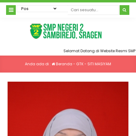
Selamat Datang di Website Resmi SMP Ne
Anda ada di :
Beranda
-
GTK
-
SITI MASIYAM